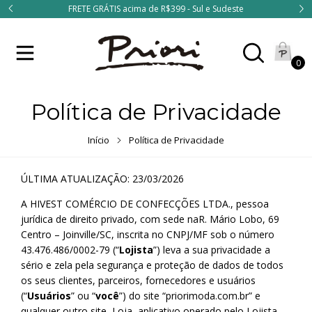
S acima de R$399 - Sul e Sudeste
Use o cupom "BEMVINDA"
0
Política de Privacidade
Início
Política de Privacidade
ÚLTIMA ATUALIZAÇÃO: 23/03/2026
A HIVEST COMÉRCIO DE CONFECÇÕES LTDA., pessoa
jurídica de direito privado, com sede naR. Mário Lobo, 69
Centro – Joinville/SC, inscrita no CNPJ/MF sob o número
43.476.486/0002-79 (“
Lojista
”) leva a sua privacidade a
sério e zela pela segurança e proteção de dados de todos
os seus clientes, parceiros, fornecedores e usuários
(“
Usuários
” ou “
você
”) do site “priorimoda.com.br” e
qualquer outro site, Loja, aplicativo operado pelo Lojista