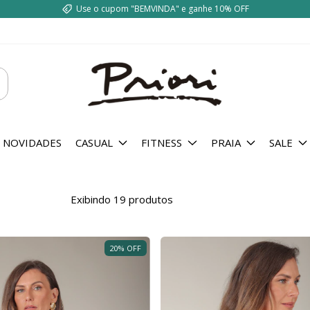
Use o cupom "BEMVINDA" e ganhe 10% OFF
NOVIDADES
CASUAL
FITNESS
PRAIA
SALE
Exibindo 19 produtos
20
%
OFF