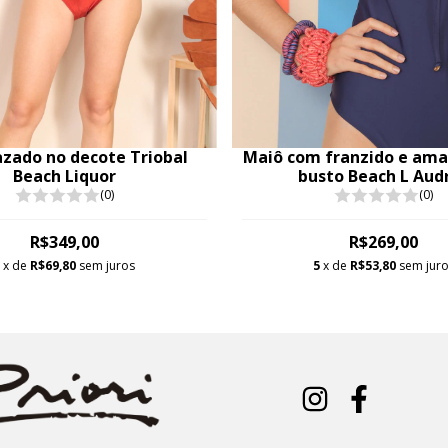
zado no decote Triobal
Maiô com franzido e ama
Beach Liquor
busto Beach L Aud
(0)
(0)
R$349,00
R$269,00
5
x de
R$69,80
sem juros
5
x de
R$53,80
sem jur