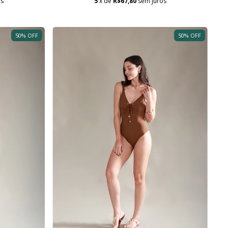
os
5
x de
R$67,80
sem juros
50
%
OFF
50
%
OFF