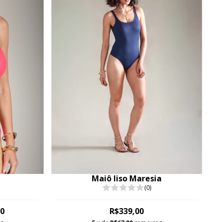
Maiô liso Maresia
(0)
00
R$339,00