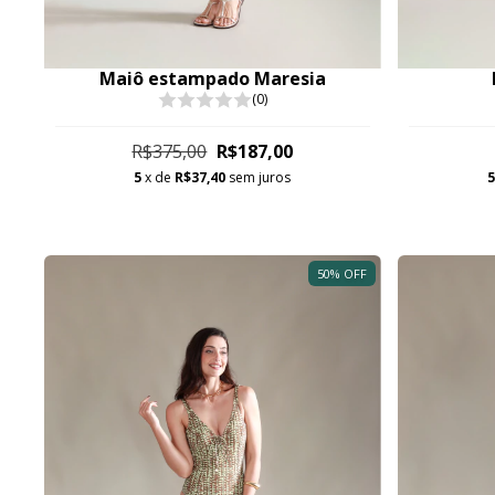
Maiô estampado Maresia
(0)
R$375,00
R$187,00
5
x de
R$37,40
sem juros
50
%
OFF