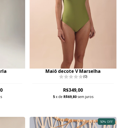
rla
Maiô decote V Marselha
(0)
00
R$349,00
os
5
x de
R$69,80
sem juros
50
%
OFF