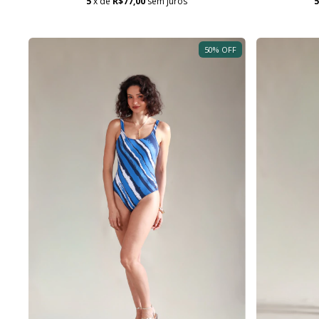
5
x de
R$77,00
sem juros
50
%
OFF