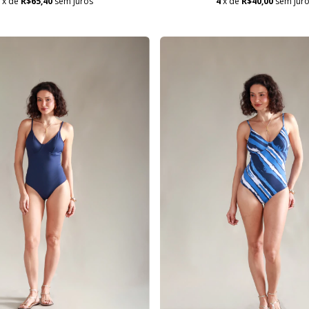
5
x de
R$65,40
sem juros
4
x de
R$40,00
sem jur