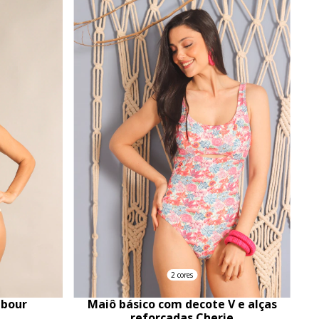
2 cores
abour
Maiô básico com decote V e alças
reforçadas Cherie