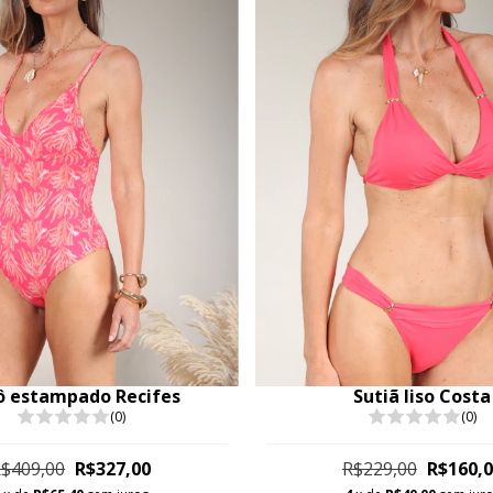
ô estampado Recifes
Sutiã liso Costa
(0)
(0)
$409,00
R$327,00
R$229,00
R$160,