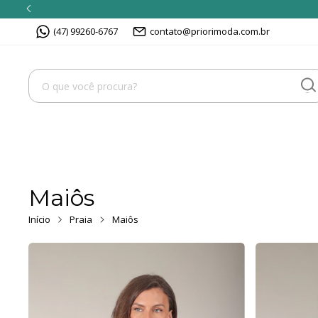
(47) 99260-6767
contato@priorimoda.com.br
Maiôs
Início
Praia
Maiôs