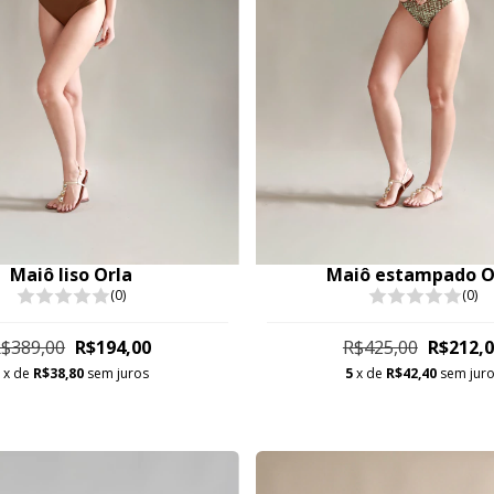
Maiô liso Orla
Maiô estampado O
(0)
(0)
$389,00
R$194,00
R$425,00
R$212,
5
x de
R$38,80
sem juros
5
x de
R$42,40
sem jur