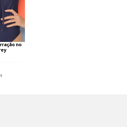
rração no
rey
os