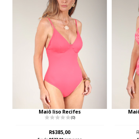
Maiô liso Recifes
Mai
(0)
R$385,00
R