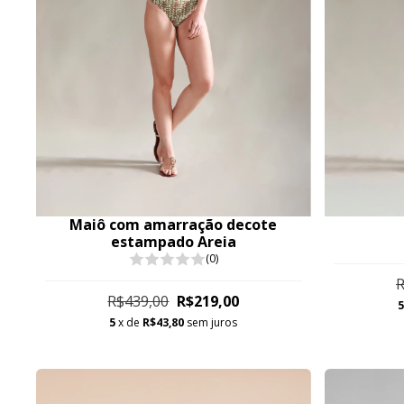
Maiô com amarração decote
estampado Areia
(0)
R
R$439,00
R$219,00
5
x de
R$43,80
sem juros