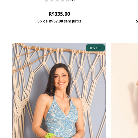
R$335,00
5
x de
R$67,00
sem juros
50
%
OFF