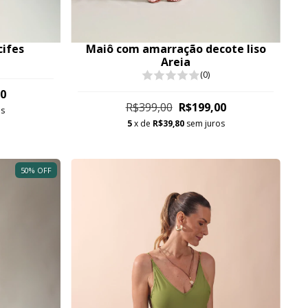
ifes
Maiô com amarração decote liso
Areia
(0)
00
R$399,00
R$199,00
os
5
x de
R$39,80
sem juros
50
%
OFF