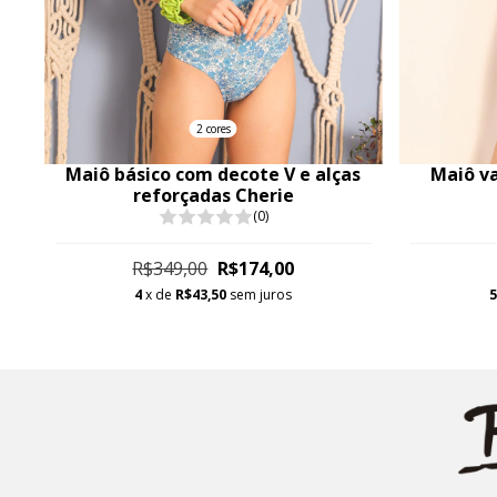
2 cores
Maiô básico com decote V e alças
Maiô va
reforçadas Cherie
(0)
R$349,00
R$174,00
4
x de
R$43,50
sem juros