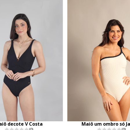
iô decote V Costa
Maiô um ombro só J
(0)
(0)