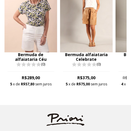
Bermuda de
Bermuda alfaiataria
Ber
alfaiataria Céu
Celebrate
(0)
(0)
R$289,00
R$375,00
R$2
5
x de
R$57,80
sem juros
5
x de
R$75,00
sem juros
4
x d