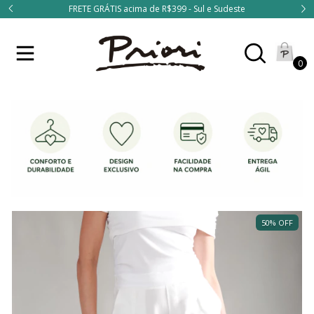
FRETE GRÁTIS acima de R$399 - Sul e Sudeste
0
50
%
OFF