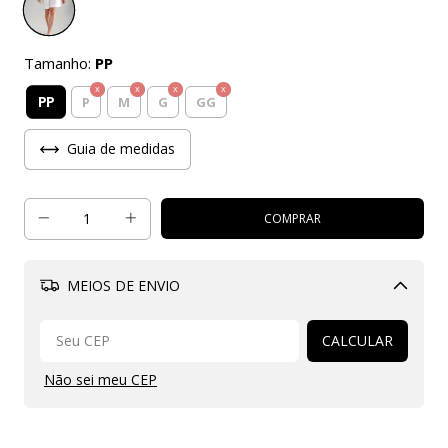
Tamanho:
PP
PP
P
M
G
GG
Guia de medidas
MEIOS DE ENVIO
Alterar CEP
CALCULAR
Não sei meu CEP