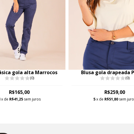
ásica gola alta Marrocos
Blusa gola drapeada 
(0)
(0)
R$165,00
R$259,00
4
x de
R$41,25
sem juros
5
x de
R$51,80
sem jur