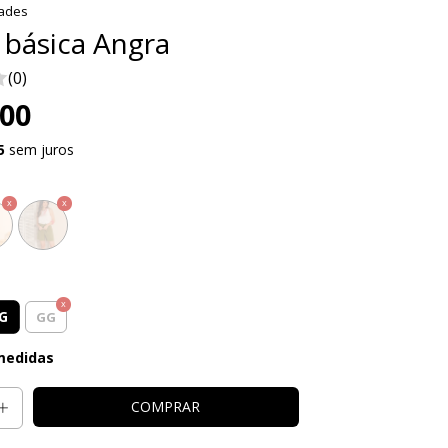
ades
 básica Angra
(0)
,00
5
sem juros
G
GG
medidas