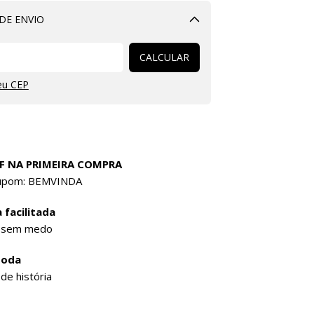
DE ENVIO
Alterar CEP
CALCULAR
eu CEP
F NA PRIMEIRA COMPRA
cupom: BEMVINDA
 facilitada
 sem medo
Moda
de história