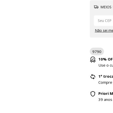
MEIOS 
Não sei m
9790
10% OF
Use o 
1ª troca
Compre
Priori 
39 anos 