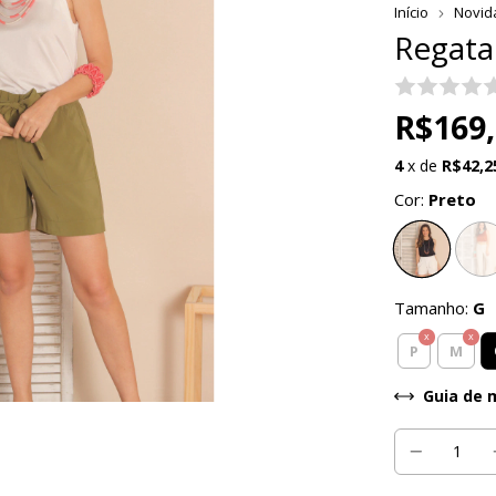
Início
Novid
Regata
R$169
4
x de
R$42,2
Cor:
Preto
Tamanho:
G
P
M
Guia de 