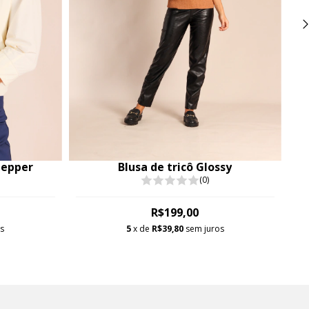
Pepper
Blusa de tricô Glossy
(0)
R$199,00
os
5
x de
R$39,80
sem juros