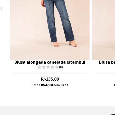
Blusa alongada canelada Istambul
Blusa b
(0)
R$235,00
5
x de
R$47,00
sem juros