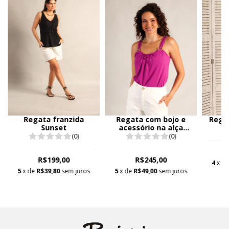
Regata franzida
Regata com bojo e
Rega
Sunset
acessório na alça
Gérbera
(0)
(0)
R$199,00
R$245,00
4
x d
5
x de
R$39,80
sem juros
5
x de
R$49,00
sem juros