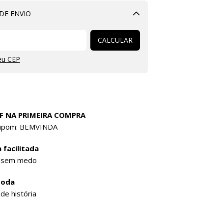
DE ENVIO
Alterar CEP
CALCULAR
eu CEP
F NA PRIMEIRA COMPRA
cupom: BEMVINDA
 facilitada
 sem medo
Moda
de história