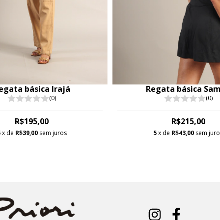
egata básica Irajá
Regata básica Sa
(0)
(0)
R$195,00
R$215,00
5
x de
R$39,00
sem juros
5
x de
R$43,00
sem jur