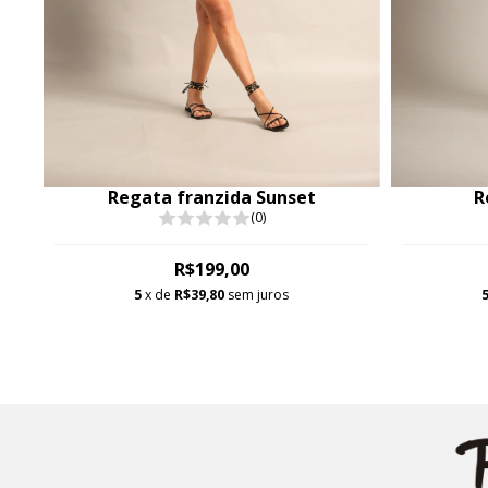
a
Regata franzida Sunset
R
(0)
R$199,00
5
x de
R$39,80
sem juros