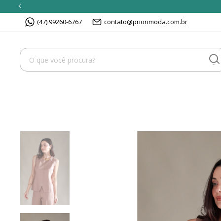
(47) 99260-6767
contato@priorimoda.com.br