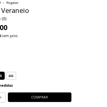
l
Regatas
 Veraneio
(0)
,00
0
sem juros
G
GG
medidas