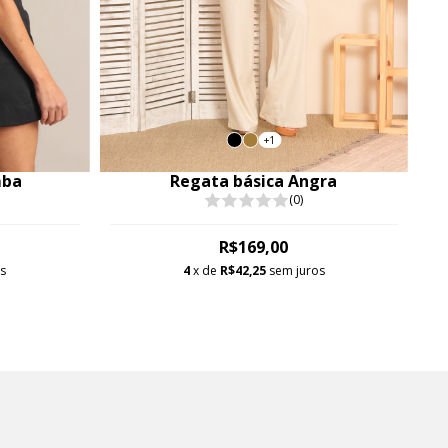
+1
mba
Regata básica Angra
(0)
R$169,00
os
4
x de
R$42,25
sem juros