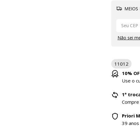
MEIOS 
Não sei m
11012
10% OF
Use o 
1ª troca
Compre
Priori 
39 anos 