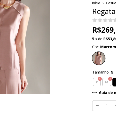
Início
Casua
Regata
R$269
5
x de
R$53,8
Cor:
Marrom
Tamanho:
G
P
M
Guia de 