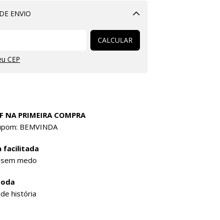
DE ENVIO
Alterar CEP
CALCULAR
eu CEP
F NA PRIMEIRA COMPRA
cupom: BEMVINDA
 facilitada
 sem medo
Moda
de história