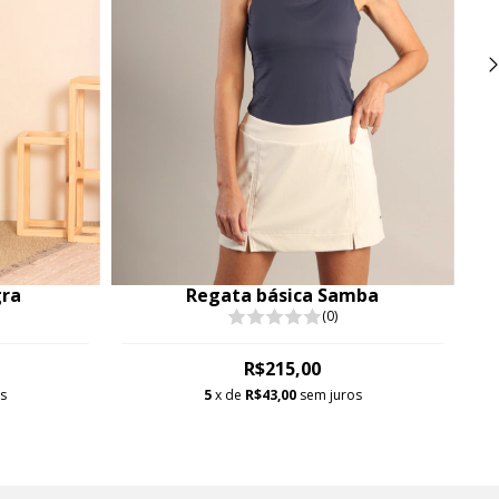
gra
Regata básica Samba
(0)
R$215,00
os
5
x de
R$43,00
sem juros