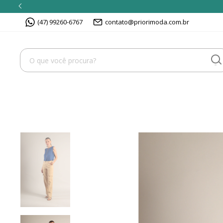
(47) 99260-6767
contato@priorimoda.com.br