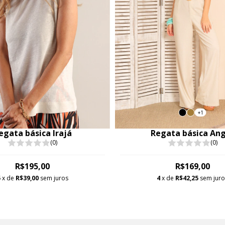
+1
egata básica Irajá
Regata básica An
(0)
(0)
R$195,00
R$169,00
5
x de
R$39,00
sem juros
4
x de
R$42,25
sem jur