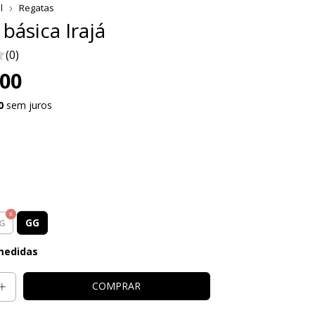
l
Regatas
básica Irajá
(0)
,00
0
sem juros
G
GG
G
medidas