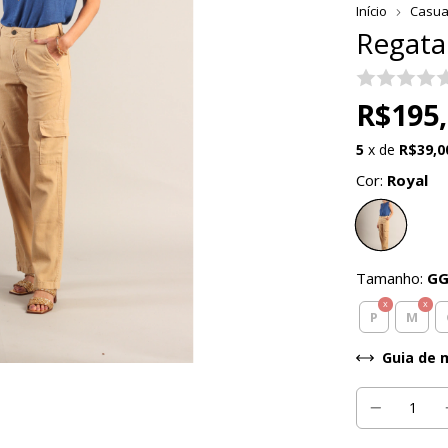
Início
Casua
Regata 
R$195
5
x de
R$39,0
Cor:
Royal
Tamanho:
G
P
M
Guia de 