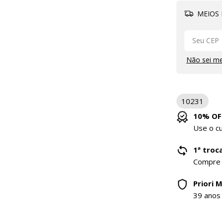
MEIOS 
Não sei m
10231
10% OF
Use o 
1ª troca
Compre
Priori 
39 anos 