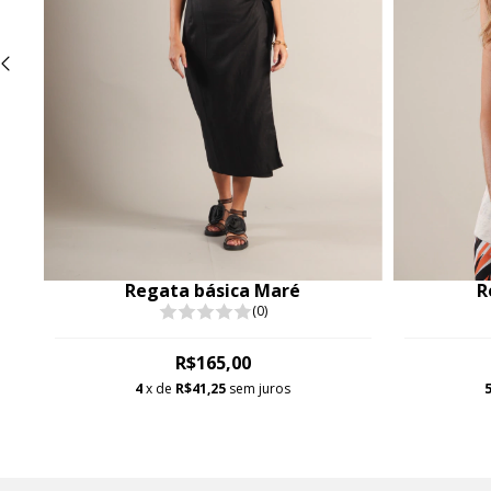
Regata básica Maré
R
(0)
R$165,00
4
x de
R$41,25
sem juros